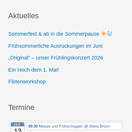
a
Aktuelles
r
c
Sommerfest & ab in die Sommerpause
h
Frühsommerliche Ausrückungen im Juni
f
„Original“ – unser Frühlingskonzert 2026
o
r
Ein Hoch dem 1. Mai!
:
Flötenworkshop
Termine
SEP.
09:30
Messe und Frühschoppen
@ Maria Brunn
13