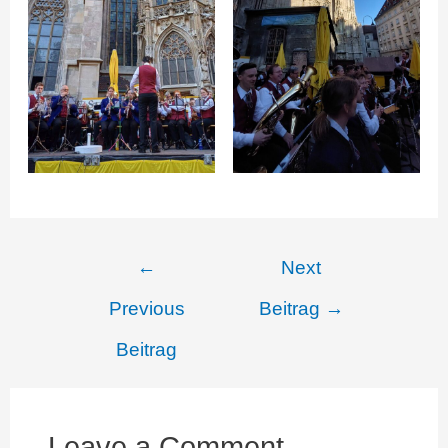
Beitragsnavigation
←
Next
Previous
Beitrag
→
Beitrag
Leave a Comment