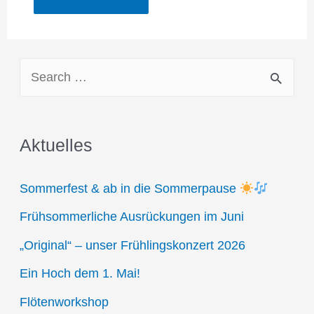
S
e
a
Aktuelles
r
c
Sommerfest & ab in die Sommerpause
h
Frühsommerliche Ausrückungen im Juni
f
„Original“ – unser Frühlingskonzert 2026
o
r
Ein Hoch dem 1. Mai!
:
Flötenworkshop