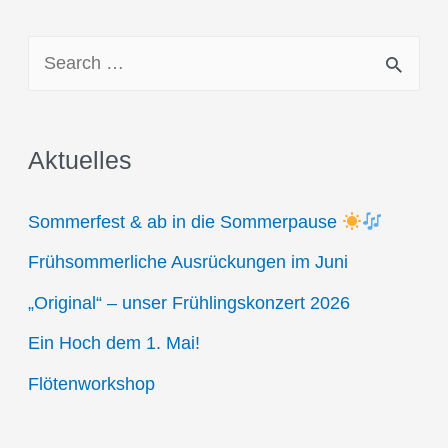
Beiträge
S
e
a
Aktuelles
r
c
Sommerfest & ab in die Sommerpause
h
Frühsommerliche Ausrückungen im Juni
f
„Original“ – unser Frühlingskonzert 2026
o
r
Ein Hoch dem 1. Mai!
:
Flötenworkshop