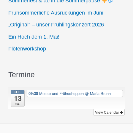
Sommerfest & ab in die Sommerpause
h
Frühsommerliche Ausrückungen im Juni
f
„Original“ – unser Frühlingskonzert 2026
o
r
Ein Hoch dem 1. Mai!
:
Flötenworkshop
Termine
SEP.
09:30
Messe und Frühschoppen
@ Maria Brunn
13
So.
View Calendar