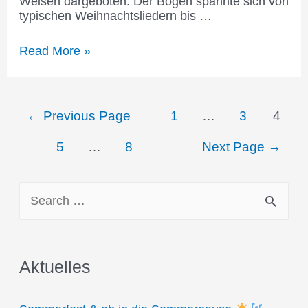
Weisen dargeboten. Der Bogen spannte sich von
typischen Weihnachtsliedern bis …
Rudolfsheimer
Read More »
Advent
Seitennummerierung
←
Previous Page
1
…
3
4
der
Beiträge
5
…
8
Next Page
→
S
e
a
Aktuelles
r
c